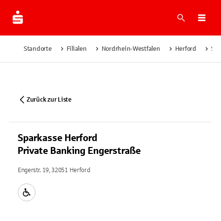
Suche
Navi
Standorte
Filialen
Nordrhein-Westfalen
Herford
Spa
Zurück zur Liste
Sparkasse Herford
Private Banking Engerstraße
Engerstr. 19, 32051 Herford