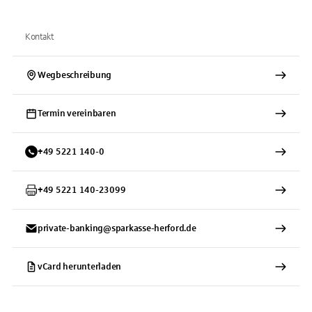
Kontakt
Wegbeschreibung
Termin vereinbaren
+
49
5221
140-0
+
49
5221
140-23099
private-banking@sparkasse-herford.de
vCard herunterladen