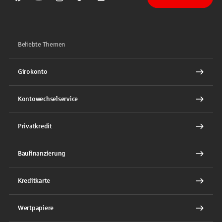
Sparkasse auf Facebook
Sparkasse auf Youtube
Sparkasse auf Instagram
Sparkasse auf TikTok
Sparkasse auf LinkedIn
Beliebte Themen
Girokonto
Kontowechselservice
Privatkredit
Baufinanzierung
Kreditkarte
Wertpapiere