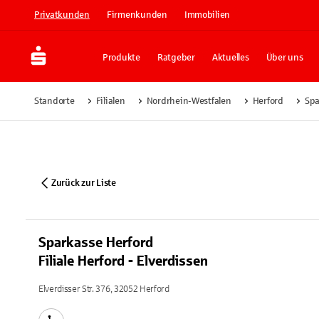
Privatkunden
Firmenkunden
Immobilien
Produkte
Ratgeber
Aktuelles
Über uns
Standorte
Filialen
Nordrhein-Westfalen
Herford
Spa
Zurück zur Liste
Sparkasse Herford
Filiale Herford - Elverdissen
Elverdisser Str. 376, 32052 Herford