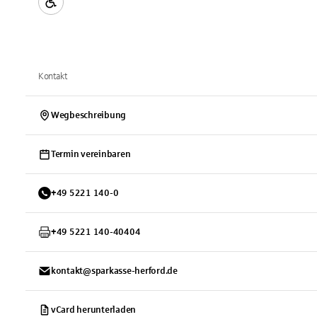
Kontakt
Wegbeschreibung
Termin vereinbaren
+
49
5221
140-0
+
49
5221
140-40404
kontakt@sparkasse-herford.de
vCard herunterladen