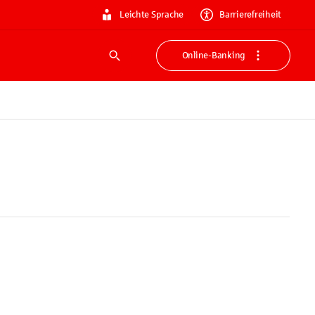
Leichte Sprache
Barrierefreiheit
Online-Banking
Suche