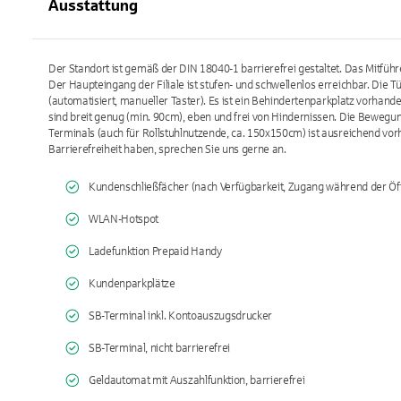
Ausstattung
Der Standort ist gemäß der DIN 18040-1 barrierefrei gestaltet. Das Mitführ
Der Haupteingang der Filiale ist stufen- und schwellenlos erreichbar. Die 
(automatisiert, manueller Taster). Es ist ein Behindertenparkplatz vorhande
sind breit genug (min. 90cm), eben und frei von Hindernissen. Die Bewegu
Terminals (auch für Rollstuhlnutzende, ca. 150x150cm) ist ausreichend vorh
Barrierefreiheit haben, sprechen Sie uns gerne an.
Kundenschließfächer (nach Verfügbarkeit, Zugang während der Öf
WLAN-Hotspot
Ladefunktion Prepaid Handy
Kundenparkplätze
SB-Terminal inkl. Kontoauszugsdrucker
SB-Terminal, nicht barrierefrei
Geldautomat mit Auszahlfunktion, barrierefrei