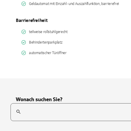
Geldautomat mit Einzahl- und Auszahlfunktion, barrierefrei
Barrierefreiheit
teilweise rollstuhlgerecht
Behindertenparkplatz
automatischer Türöffner
Wonach suchen Sie?
Suchfeld
Tippen Sie, um nach Themen zu suchen. Verwenden Sie die Pfei