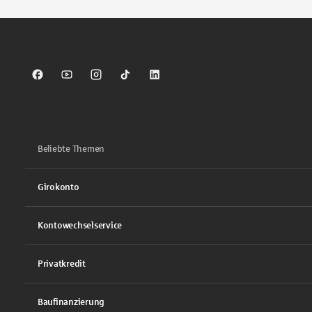
Sparkasse auf Facebook
Sparkasse auf Youtube
Sparkasse auf Instagram
Sparkasse auf TikTok
Sparkasse auf LinkedIn
Beliebte Themen
Girokonto
Kontowechselservice
Privatkredit
Baufinanzierung