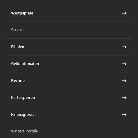
Wertpapiere
Services
Filialen
Geldautomaten
Rechner
Karte sperren
Finanzglossar
Weitere Portale