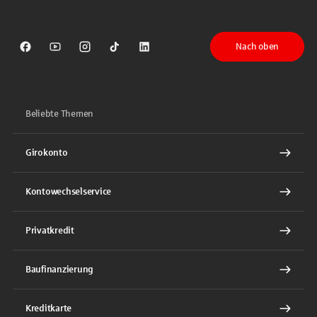
Nach oben
Sparkasse auf Facebook
Sparkasse auf Youtube
Sparkasse auf Instagram
Sparkasse auf TikTok
Sparkasse auf LinkedIn
Beliebte Themen
Girokonto
Kontowechselservice
Privatkredit
Baufinanzierung
Kreditkarte