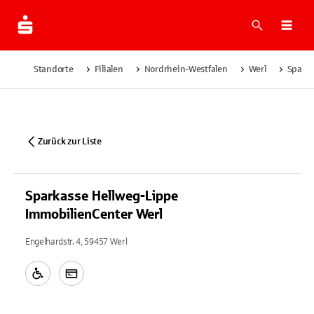
Suche
Navi
Standorte
Filialen
Nordrhein-Westfalen
Werl
Sparka
Zurück zur Liste
Sparkasse Hellweg-Lippe
ImmobilienCenter Werl
Engelhardstr. 4, 59457 Werl