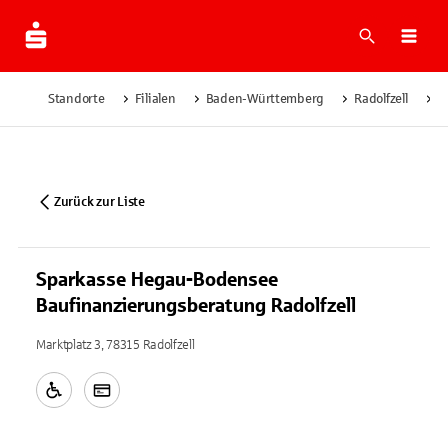
Suche
Navi
Standorte
Filialen
Baden-Württemberg
Radolfzell
S
Zurück zur Liste
Sparkasse Hegau-Bodensee
Baufinanzierungsberatung Radolfzell
Marktplatz 3, 78315 Radolfzell