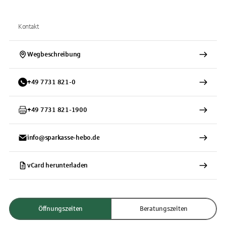
Kontakt
Wegbeschreibung
+
49
7731
821-0
+
49
7731
821-1900
info@sparkasse-hebo.de
vCard herunterladen
Öffnungszeiten
Beratungszeiten