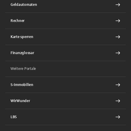
Geldautomaten
Rechner
Karte sperren
Finanzglossar
Weitere Portale
S-Immobilien
WirWunder
LBS