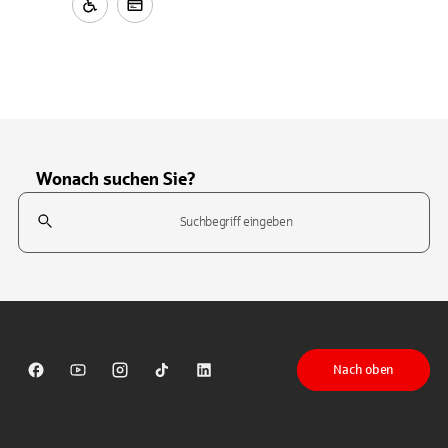
Wonach suchen Sie?
Suchfeld
Tippen Sie, um nach Themen zu suchen. Verwenden Sie die Pfeil-T
Nach oben
Sparkasse auf Facebook
Sparkasse auf Youtube
Sparkasse auf Instagram
Sparkasse auf TikTok
Sparkasse auf LinkedIn