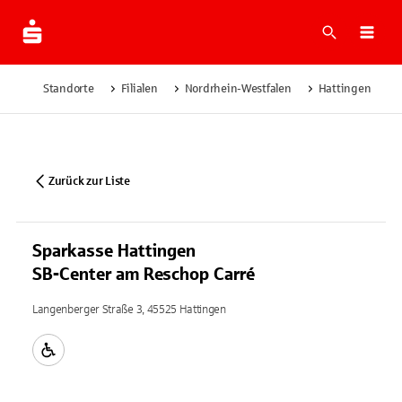
Suche
Navi
Standorte
Filialen
Nordrhein-Westfalen
Hattingen
Zurück zur Liste
Sparkasse Hattingen
SB-Center am Reschop Carré
Langenberger Straße 3, 45525 Hattingen