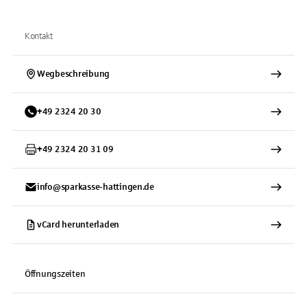
Kontakt
Wegbeschreibung
+
49
2324
20 30
+
49
2324
20 31 09
info@sparkasse-hattingen.de
vCard herunterladen
Öffnungszeiten