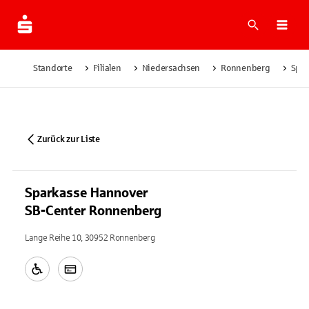
Suche
Navi
Standorte
Filialen
Niedersachsen
Ronnenberg
Spar
Zurück zur Liste
Sparkasse Hannover
SB-Center Ronnenberg
Lange Reihe 10, 30952 Ronnenberg