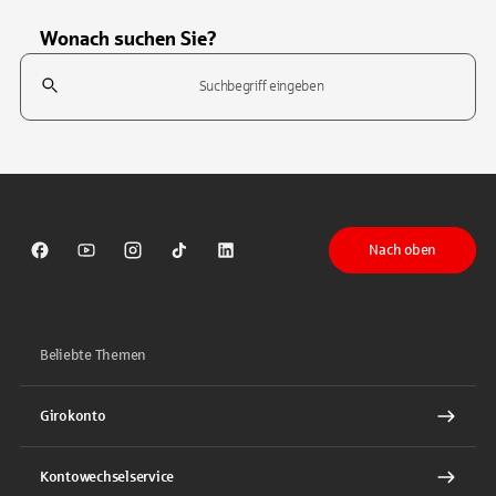
Wonach suchen Sie?
Suchfeld
Tippen Sie, um nach Themen zu suchen. Verwenden Sie die Pfeil-T
Nach oben
Sparkasse auf Facebook
Sparkasse auf Youtube
Sparkasse auf Instagram
Sparkasse auf TikTok
Sparkasse auf LinkedIn
Beliebte Themen
Girokonto
Kontowechselservice