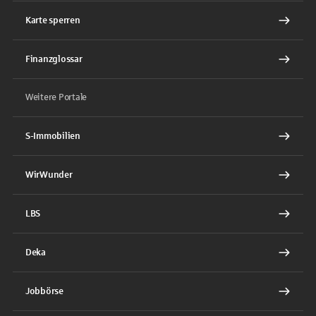
Karte sperren
Finanzglossar
Weitere Portale
S-Immobilien
WirWunder
LBS
Deka
Jobbörse