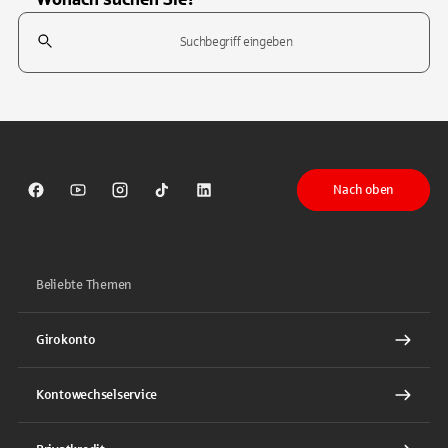
Suchfeld
Tippen Sie, um nach Themen zu suchen. Verwenden Sie die Pfeil-T
Nach oben
Sparkasse auf Facebook
Sparkasse auf Youtube
Sparkasse auf Instagram
Sparkasse auf TikTok
Sparkasse auf LinkedIn
Beliebte Themen
Girokonto
Kontowechselservice