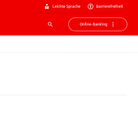
Leichte Sprache
Barrierefreiheit
Online-Banking
Suche