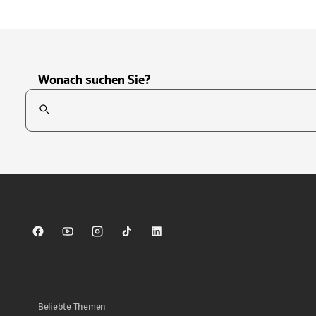
Wonach suchen Sie?
Suchfeld
Tippen Sie, um nach Themen zu suchen. Verwenden Sie die Pfei
Sparkasse auf Facebook
Sparkasse auf Youtube
Sparkasse auf Instagram
Sparkasse auf TikTok
Sparkasse auf LinkedIn
Beliebte Themen