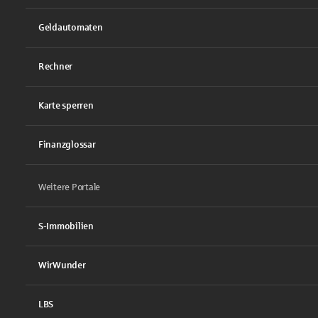
Geldautomaten
Rechner
Karte sperren
Finanzglossar
Weitere Portale
S-Immobilien
WirWunder
LBS