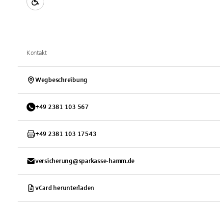
Kontakt
Wegbeschreibung
+
49
2381
103 567
+
49
2381
103 17543
versicherung@sparkasse-hamm.de
vCard herunterladen