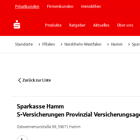
Privatkunden
Firmenkunden
Immobilien
Produkte
Ratgeber
Aktuelles
Über uns
Standorte
Filialen
Nordrhein-Westfalen
Hamm
Spar
Zurück zur Liste
Sparkasse Hamm
S-Versicherungen Provinzial Versicherungsag
Ostwennemarstraße 99, 59071 Hamm