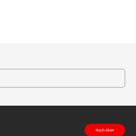
te, um auszuwählen
Nach oben