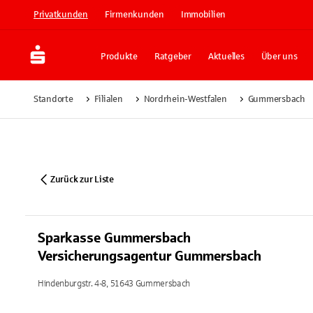
Privatkunden
Firmenkunden
Immobilien
Produkte
Ratgeber
Aktuelles
Über uns
Standorte
Filialen
Nordrhein-Westfalen
Gummersbach
Zurück zur Liste
Sparkasse Gummersbach
Versicherungsagentur Gummersbach
Hindenburgstr. 4-8, 51643 Gummersbach