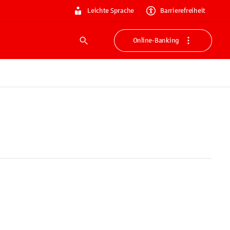
Leichte Sprache
Barrierefreiheit
Online-Banking
Suche