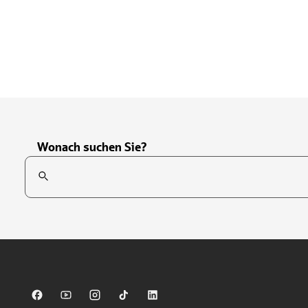
Wonach suchen Sie?
Suchfeld
Tippen Sie, um nach Themen zu suchen. Verwenden Sie die Pfei
Sparkasse auf Facebook
Sparkasse auf Youtube
Sparkasse auf Instagram
Sparkasse auf TikTok
Sparkasse auf LinkedIn