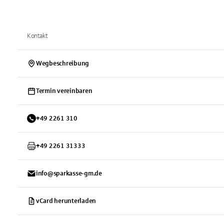
Kontakt
Wegbeschreibung
Termin vereinbaren
+
49
2261
310
+
49
2261
31333
info@sparkasse-gm.de
vCard herunterladen