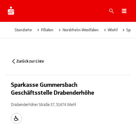
Suche
Navi
Standorte
Filialen
Nordrhein-Westfalen
Wiehl
Spar
Zurück zur Liste
Sparkasse Gummersbach
Geschäftsstelle Drabenderhöhe
Drabenderhöher Straße 37, 51674 Wiehl