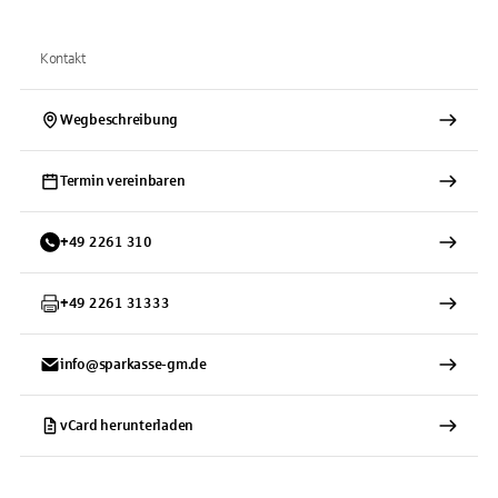
Kontakt
Wegbeschreibung
Termin vereinbaren
+
49
2261
310
+
49
2261
31333
info@sparkasse-gm.de
vCard herunterladen