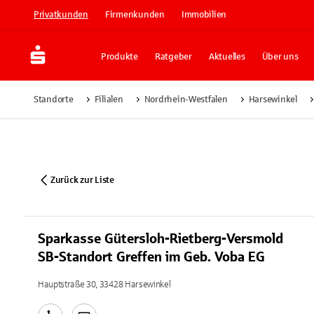
Privatkunden
Firmenkunden
Immobilien
Produkte
Ratgeber
Aktuelles
Über uns
Standorte
Filialen
Nordrhein-Westfalen
Harsewinkel
Zurück zur Liste
Sparkasse Gütersloh-Rietberg-Versmold
SB-Standort Greffen im Geb. Voba EG
Hauptstraße 30, 33428 Harsewinkel