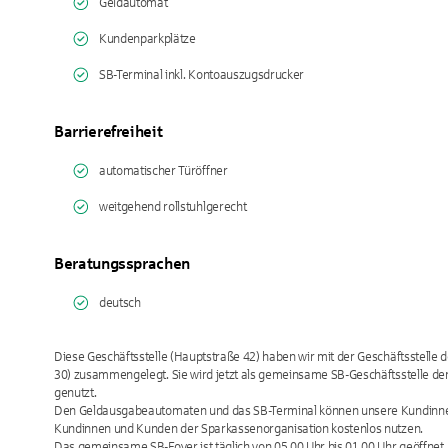
Geldautomat
Kundenparkplätze
SB-Terminal inkl. Kontoauszugsdrucker
Barrierefreiheit
automatischer Türöffner
weitgehend rollstuhlgerecht
Beratungssprachen
deutsch
Diese Geschäftsstelle (Hauptstraße 42) haben wir mit der Geschäftsstelle 
30) zusammengelegt. Sie wird jetzt als gemeinsame SB-Geschäftsstelle de
genutzt.
Den Geldausgabeautomaten und das SB-Terminal können unsere Kundinne
Kundinnen und Kunden der Sparkassenorganisation kostenlos nutzen.
Das gemeinsame SB-Foyer ist täglich von 05.00 Uhr bis 01.00 Uhr geöffnet.