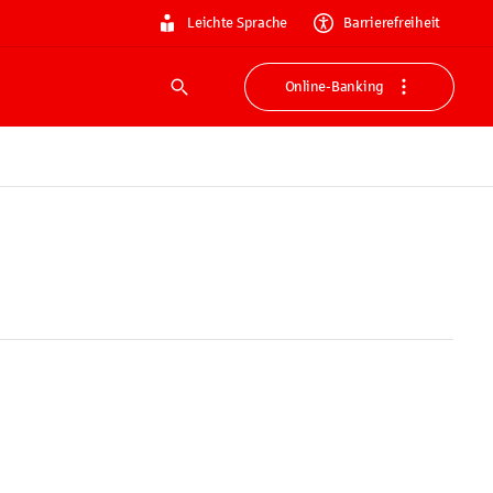
Leichte Sprache
Barrierefreiheit
Online-Banking
Suche