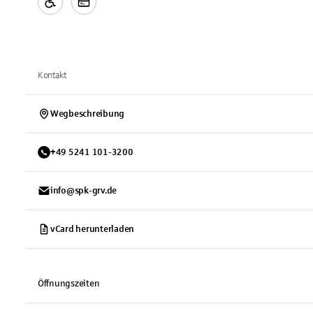
Kontakt
Wegbeschreibung
+
49
5241
101-3200
info@spk-grv.de
vCard herunterladen
Öffnungszeiten