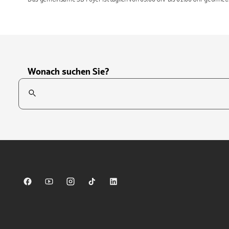
Wonach suchen Sie?
Suchfeld
Tippen Sie, um nach Themen zu suchen. Verwenden Sie die Pfei
Sparkasse auf Facebook
Sparkasse auf Youtube
Sparkasse auf Instagram
Sparkasse auf TikTok
Sparkasse auf LinkedIn