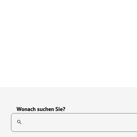
Wonach suchen Sie?
Suchfeld
Tippen Sie, um nach Themen zu suchen. Verwenden Sie die Pfei