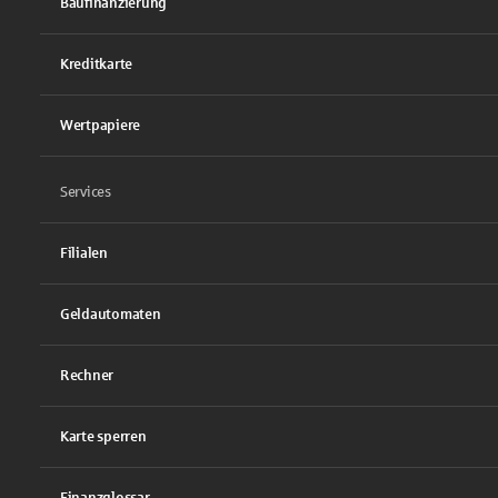
Baufinanzierung
Kreditkarte
Wertpapiere
Services
Filialen
Geldautomaten
Rechner
Karte sperren
Finanzglossar