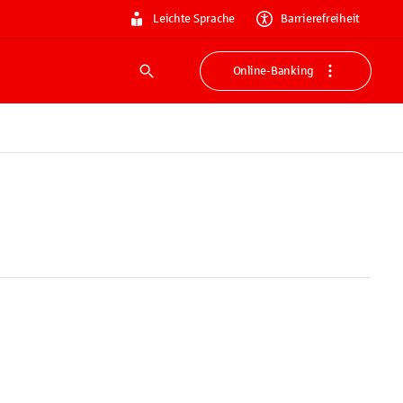
Leichte Sprache
Barrierefreiheit
Online-Banking
Suche