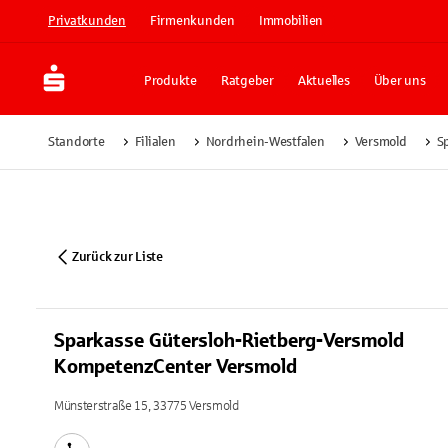
Privatkunden
Firmenkunden
Immobilien
Produkte
Ratgeber
Aktuelles
Über uns
Standorte
Filialen
Nordrhein-Westfalen
Versmold
S
Zurück zur Liste
Sparkasse Gütersloh-Rietberg-Versmold
KompetenzCenter Versmold
Münsterstraße 15, 33775 Versmold