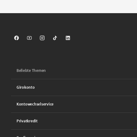
Sparkasse auf Facebook
Sparkasse auf Youtube
Sparkasse auf Instagram
Sparkasse auf TikTok
Sparkasse auf LinkedIn
Beliebte Themen
Girokonto
Kontowechselservice
Privatkredit