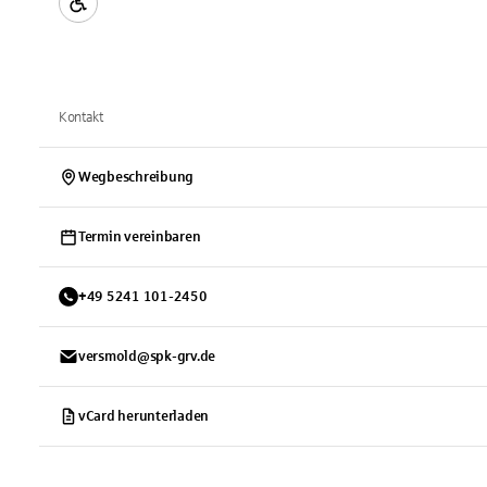
Kontakt
Wegbeschreibung
Termin vereinbaren
+
49
5241
101-2450
versmold@spk-grv.de
vCard herunterladen