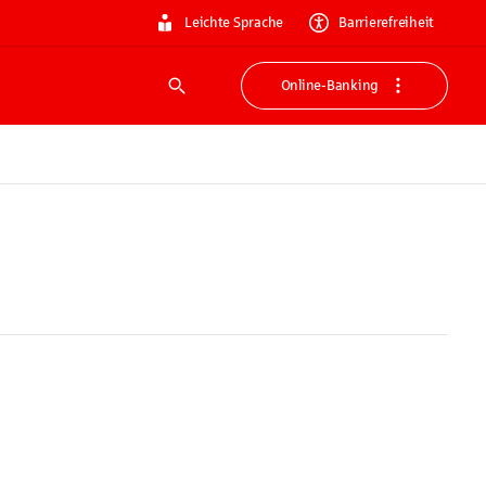
Leichte Sprache
Barrierefreiheit
Online-Banking
Suche