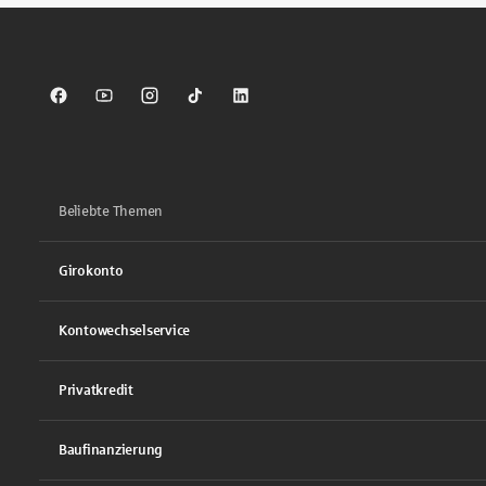
Sparkasse auf Facebook
Sparkasse auf Youtube
Sparkasse auf Instagram
Sparkasse auf TikTok
Sparkasse auf LinkedIn
Beliebte Themen
Girokonto
Kontowechselservice
Privatkredit
Baufinanzierung