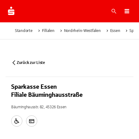
Suche
Navi
Standorte
Filialen
Nordrhein-Westfalen
Essen
Spark
Zurück zur Liste
Sparkasse Essen
Filiale Bäuminghausstraße
Bäuminghausstr. 82, 45326 Essen