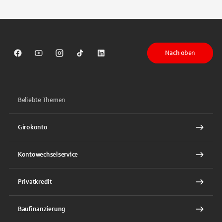
Tippen Sie, um nach Themen zu suchen. Verwenden Sie die Pfeil-T
Nach oben
Sparkasse auf Facebook
Sparkasse auf Youtube
Sparkasse auf Instagram
Sparkasse auf TikTok
Sparkasse auf LinkedIn
Beliebte Themen
Girokonto
Kontowechselservice
Privatkredit
Baufinanzierung