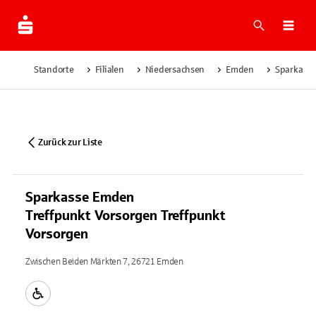
Suche
Navi
Standorte
Filialen
Niedersachsen
Emden
Sparkasse
Zurück zur Liste
Sparkasse Emden
Treffpunkt Vorsorgen Treffpunkt
Vorsorgen
Zwischen Beiden Märkten 7, 26721 Emden