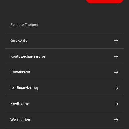
Sparkasse auf Facebook
Sparkasse auf Youtube
Sparkasse auf Instagram
Sparkasse auf TikTok
Sparkasse auf LinkedIn
Beliebte Themen
Girokonto
Kontowechselservice
Privatkredit
Baufinanzierung
Kreditkarte
Wertpapiere