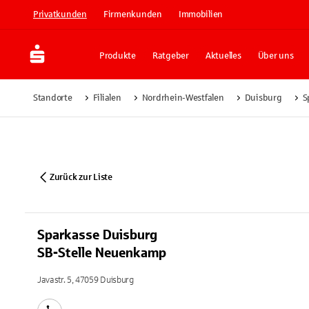
Privatkunden
Firmenkunden
Immobilien
Produkte
Ratgeber
Aktuelles
Über uns
Standorte
Filialen
Nordrhein-Westfalen
Duisburg
S
Zurück zur Liste
Sparkasse Duisburg
SB-Stelle Neuenkamp
Javastr. 5, 47059 Duisburg