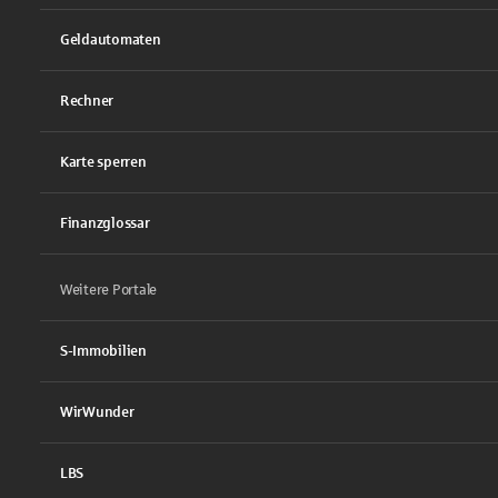
Geldautomaten
Rechner
Karte sperren
Finanzglossar
Weitere Portale
S-Immobilien
WirWunder
LBS