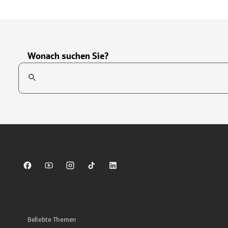
Wonach suchen Sie?
Suchfeld
Tippen Sie, um nach Themen zu suchen. Verwenden Sie die Pfei
Sparkasse auf Facebook
Sparkasse auf Youtube
Sparkasse auf Instagram
Sparkasse auf TikTok
Sparkasse auf LinkedIn
Beliebte Themen