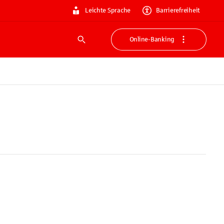
Leichte Sprache
Barrierefreiheit
Online-Banking
Suche