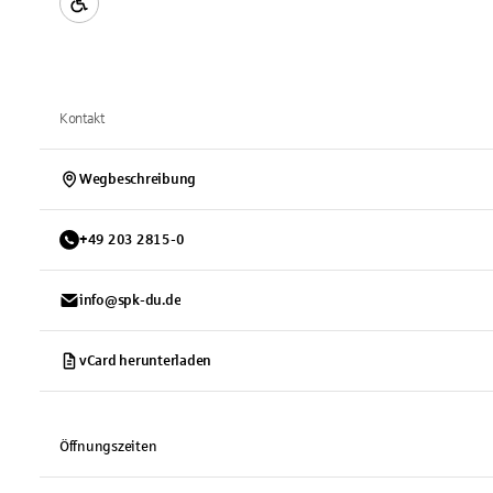
Kontakt
Wegbeschreibung
+
49
203
2815-0
info@spk-du.de
vCard herunterladen
Öffnungszeiten