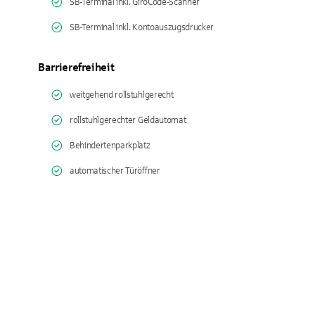
SB-Terminal inkl. GiroCode-Scanner
SB-Terminal inkl. Kontoauszugsdrucker
Barrierefreiheit
weitgehend rollstuhlgerecht
rollstuhlgerechter Geldautomat
Behindertenparkplatz
automatischer Türöffner