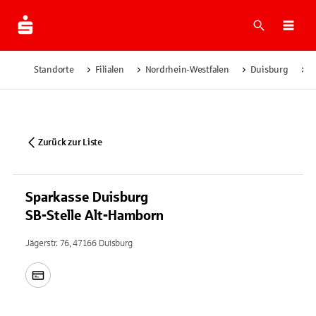
Suche
Navi
Standorte
Filialen
Nordrhein-Westfalen
Duisburg
S
Zurück zur Liste
Sparkasse Duisburg
SB-Stelle Alt-Hamborn
Jägerstr. 76, 47166 Duisburg