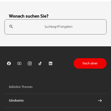
Wonach suchen Sie?
Suchfeld
Tippen Sie, um nach Themen zu suchen. Verwenden Sie die Pfeil-T
Nach oben
Sparkasse auf Facebook
Sparkasse auf Youtube
Sparkasse auf Instagram
Sparkasse auf TikTok
Sparkasse auf LinkedIn
Beliebte Themen
Girokonto