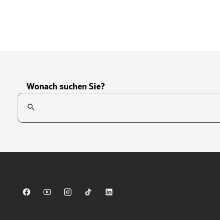
Wonach suchen Sie?
Suchfeld
Tippen Sie, um nach Themen zu suchen. Verwenden Sie die Pfei
Sparkasse auf Facebook
Sparkasse auf Youtube
Sparkasse auf Instagram
Sparkasse auf TikTok
Sparkasse auf LinkedIn