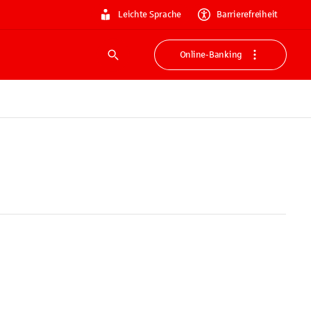
Leichte Sprache
Barrierefreiheit
Online-Banking
Suche