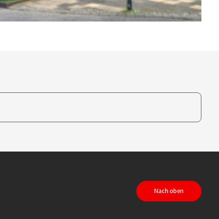
te, um auszuwählen
Nach oben