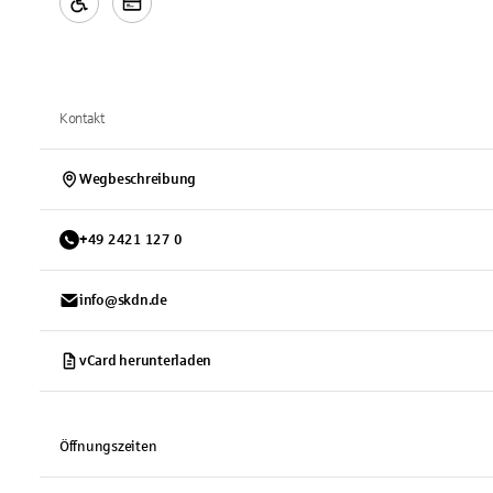
Kontakt
Wegbeschreibung
+
49
2421
127 0
info@skdn.de
vCard herunterladen
Öffnungszeiten