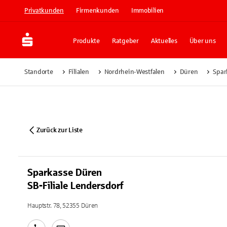
Privatkunden
Firmenkunden
Immobilien
Produkte
Ratgeber
Aktuelles
Über uns
Standorte
Filialen
Nordrhein-Westfalen
Düren
Spar
Zurück zur Liste
Sparkasse Düren
SB-Filiale Lendersdorf
Hauptstr. 78, 52355 Düren