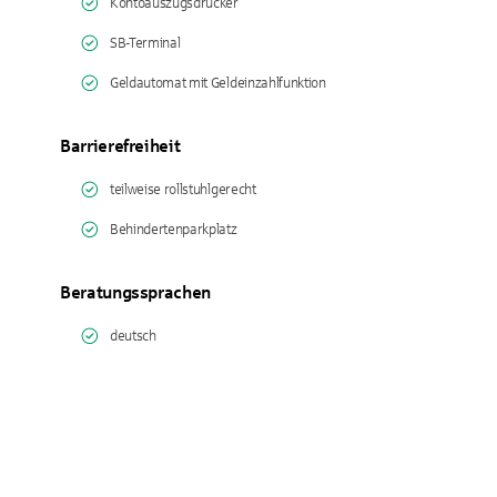
Kontoauszugsdrucker
SB-Terminal
Geldautomat mit Geldeinzahlfunktion
Barrierefreiheit
teilweise rollstuhlgerecht
Behindertenparkplatz
Beratungssprachen
deutsch