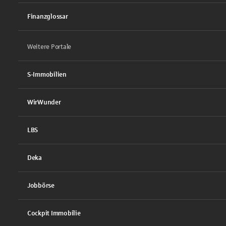
Finanzglossar
Weitere Portale
S-Immobilien
WirWunder
LBS
Deka
Jobbörse
Cockpit Immobilie