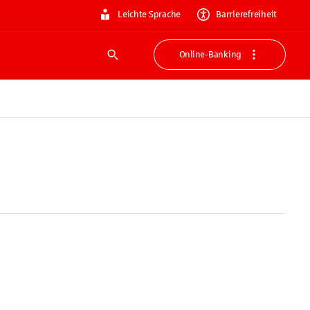
Leichte Sprache
Barrierefreiheit
Online-Banking
Suche