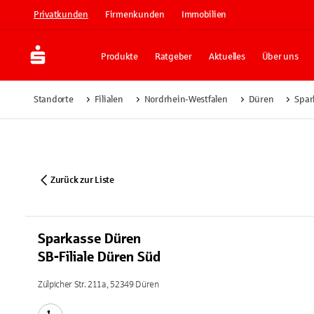
Privatkunden
Firmenkunden
Immobilien
Produkte
Ratgeber
Aktuelles
Über uns
Standorte
Filialen
Nordrhein-Westfalen
Düren
Spar
Zurück zur Liste
Sparkasse Düren
SB-Filiale Düren Süd
Zülpicher Str. 211a, 52349 Düren