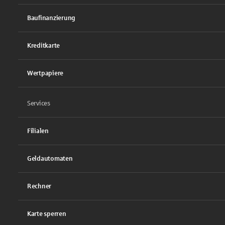
Baufinanzierung
Kreditkarte
Wertpapiere
Services
Filialen
Geldautomaten
Rechner
Karte sperren