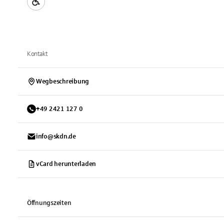
Kontakt
Wegbeschreibung
+
49
2421
127 0
info@skdn.de
vCard herunterladen
Öffnungszeiten