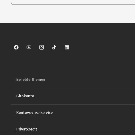
Tippen Sie, um nach Themen zu suchen. Verwenden Sie die Pfei
Sparkasse auf Facebook
Sparkasse auf Youtube
Sparkasse auf Instagram
Sparkasse auf TikTok
Sparkasse auf LinkedIn
Beliebte Themen
Girokonto
Kontowechselservice
Privatkredit