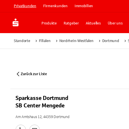
Privatkunden
Firmenkunden
Immobilien
Produkte
Ratgeber
Aktuelles
Über uns
Standorte
Filialen
Nordrhein-Westfalen
Dortmund
Zurück zur Liste
Sparkasse Dortmund
SB Center Mengede
Am Amtshaus 12, 44359 Dortmund