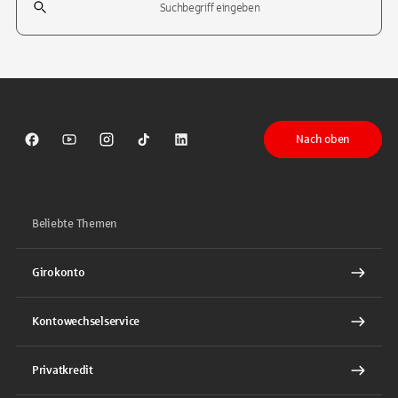
Tippen Sie, um nach Themen zu suchen. Verwenden Sie die Pfeil-T
Nach oben
Sparkasse auf Facebook
Sparkasse auf Youtube
Sparkasse auf Instagram
Sparkasse auf TikTok
Sparkasse auf LinkedIn
Beliebte Themen
Girokonto
Kontowechselservice
Privatkredit