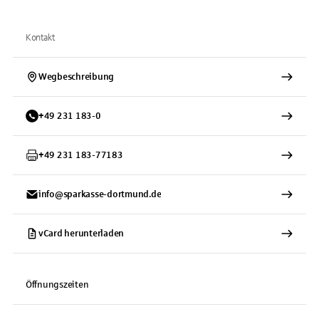
Kontakt
Wegbeschreibung
+
49
231
183-0
+
49
231
183-77183
info@sparkasse-dortmund.de
vCard herunterladen
Öffnungszeiten