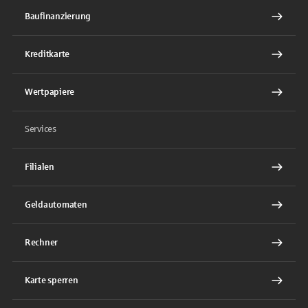
Baufinanzierung
Kreditkarte
Wertpapiere
Services
Filialen
Geldautomaten
Rechner
Karte sperren