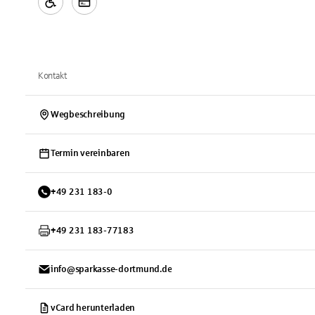
Kontakt
Wegbeschreibung
Termin vereinbaren
+
49
231
183-0
+
49
231
183-77183
info@sparkasse-dortmund.de
vCard herunterladen