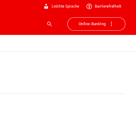
Leichte Sprache
Barrierefreiheit
Online-Banking
Suche