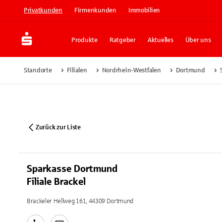
Privatkunden
Firmenkunden
Immobilien
Produkte
Ratgeber
Aktuelles
Über uns
Standorte
Filialen
Nordrhein-Westfalen
Dortmund
Zurück zur Liste
Sparkasse Dortmund
Filiale Brackel
Brackeler Hellweg 161, 44309 Dortmund