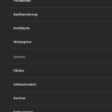
Privatkredit
Baufinanzierung
Kreditkarte
Wertpapiere
Services
Filialen
Geldautomaten
Rechner
Karte sperren