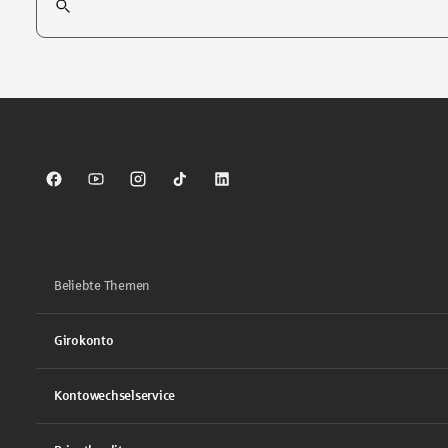
Tippen Sie, um nach Themen zu suchen. Verwenden Sie die Pfei
Sparkasse auf Facebook
Sparkasse auf Youtube
Sparkasse auf Instagram
Sparkasse auf TikTok
Sparkasse auf LinkedIn
Beliebte Themen
Girokonto
Kontowechselservice