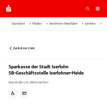
Suche
Navi
Standorte
Filialen
Nordrhein-Westfalen
Iserlohn
Spa
Zurück zur Liste
Sparkasse der Stadt Iserlohn
SB-Geschäftsstelle Iserlohner-Heide
Baarstraße 126, 58644 Iserlohn