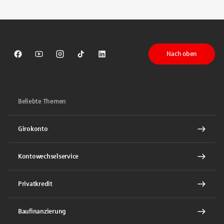
Tippen Sie, um nach Themen zu suchen. Verwenden Sie die Pfeil-T
Nach oben
Sparkasse auf Facebook
Sparkasse auf Youtube
Sparkasse auf Instagram
Sparkasse auf TikTok
Sparkasse auf LinkedIn
Beliebte Themen
Girokonto
Kontowechselservice
Privatkredit
Baufinanzierung