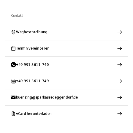
Kontakt
Wegbeschreibung
Termin vereinbaren
+
49
991
3611-740
+
49
991
3611-749
kuenzing@sparkassedeggendorf.de
vCard herunterladen