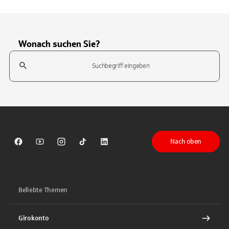
Wonach suchen Sie?
Suchfeld
Tippen Sie, um nach Themen zu suchen. Verwenden Sie die Pfeil-T
Nach oben
Sparkasse auf Facebook
Sparkasse auf Youtube
Sparkasse auf Instagram
Sparkasse auf TikTok
Sparkasse auf LinkedIn
Beliebte Themen
Girokonto