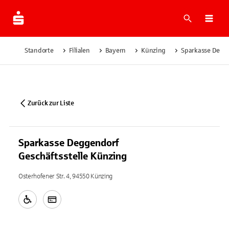
Suche
Navi
Standorte
Filialen
Bayern
Künzing
Sparkasse Degge
Zurück zur Liste
Sparkasse Deggendorf
Geschäftsstelle Künzing
Osterhofener Str. 4, 94550 Künzing