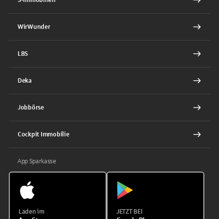
WirWunder
LBS
Deka
Jobbörse
Cockpit Immobilie
App Sparkasse
Laden im
JETZT BEI