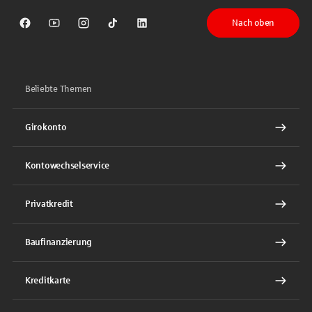
Nach oben
Sparkasse auf Facebook
Sparkasse auf Youtube
Sparkasse auf Instagram
Sparkasse auf TikTok
Sparkasse auf LinkedIn
Beliebte Themen
Girokonto
Kontowechselservice
Privatkredit
Baufinanzierung
Kreditkarte