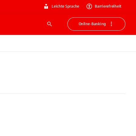
Leichte Sprache
Barrierefreiheit
Online-Banking
Suche