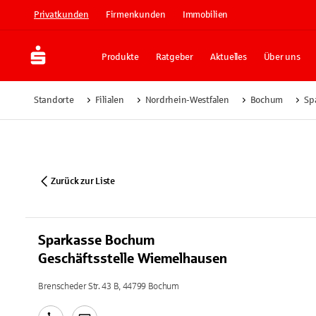
Privatkunden
Firmenkunden
Immobilien
Produkte
Ratgeber
Aktuelles
Über uns
Standorte
Filialen
Nordrhein-Westfalen
Bochum
Sp
Zurück zur Liste
Sparkasse Bochum
Geschäftsstelle Wiemelhausen
Brenscheder Str. 43 B, 44799 Bochum