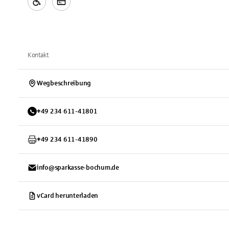
Kontakt
Wegbeschreibung
+
49
234
611-41801
+
49
234
611-41890
info@sparkasse-bochum.de
vCard herunterladen