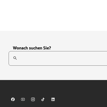
Wonach suchen Sie?
Suchfeld
Tippen Sie, um nach Themen zu suchen. Verwenden Sie die Pfei
Sparkasse auf Facebook
Sparkasse auf Youtube
Sparkasse auf Instagram
Sparkasse auf TikTok
Sparkasse auf LinkedIn