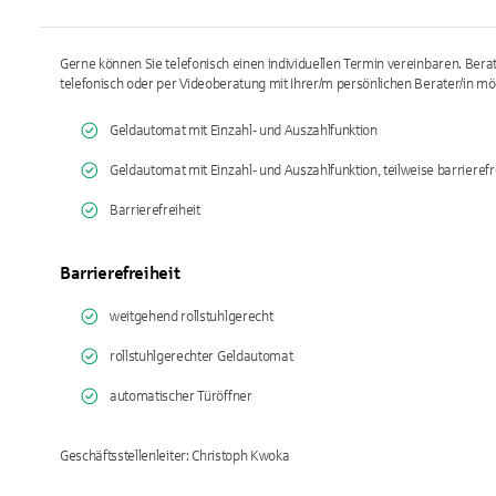
Gerne können Sie telefonisch einen individuellen Termin vereinbaren. Ber
telefonisch oder per Videoberatung mit Ihrer/m persönlichen Berater/in mög
Geldautomat mit Einzahl- und Auszahlfunktion
Geldautomat mit Einzahl- und Auszahlfunktion, teilweise barrierefr
Barrierefreiheit
Barrierefreiheit
weitgehend rollstuhlgerecht
rollstuhlgerechter Geldautomat
automatischer Türöffner
Geschäftsstellenleiter: Christoph Kwoka