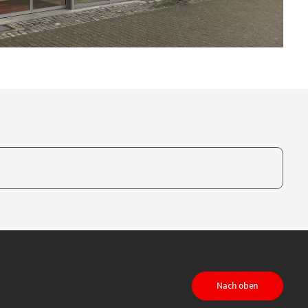
te, um auszuwählen
Nach oben