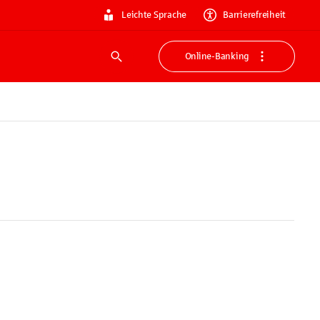
Leichte Sprache
Barrierefreiheit
Online-Banking
Suche