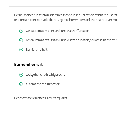
Gerne können Sie telefonisch einen individuellen Termin vereinbaren. Ber
telefonisch oder per Videoberatung mit Ihrer/m persönlichen Berater/in mög
Geldautomat mit Einzahl- und Auszahlfunktion
Geldautomat mit Einzahl- und Auszahlfunktion, teilweise barrierefr
Barrierefreiheit
Barrierefreiheit
weitgehend rollstuhlgerecht
automatischer Türöffner
Geschäftsstellenleiter: Fred Marquardt