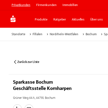
Privatkunden
Firmenkunden
Immobilien
Produkte
Ratgeber
Aktuelles
Über uns
Standorte
Filialen
Nordrhein-Westfalen
Bochum
Sp
Zurück zur Liste
Sparkasse Bochum
Geschäftsstelle Kornharpen
Grüner Weg 44 A, 44791 Bochum