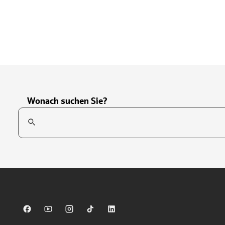
Wonach suchen Sie?
Suchfeld
Tippen Sie, um nach Themen zu suchen. Verwenden Sie die Pfei
Sparkasse auf Facebook
Sparkasse auf Youtube
Sparkasse auf Instagram
Sparkasse auf TikTok
Sparkasse auf LinkedIn