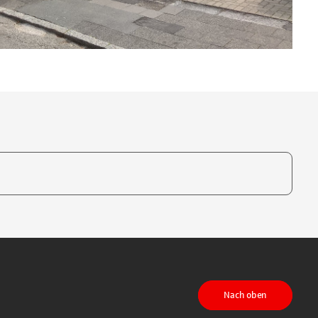
te, um auszuwählen
Nach oben