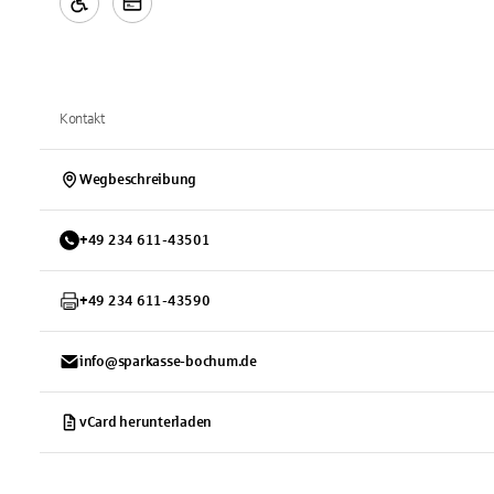
Kontakt
Wegbeschreibung
+
49
234
611-43501
+
49
234
611-43590
info@sparkasse-bochum.de
vCard herunterladen