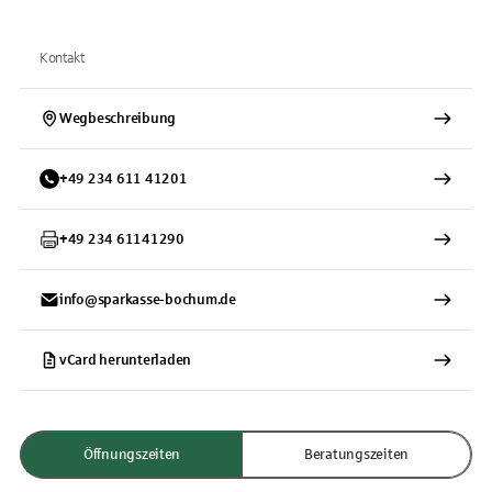
Kontakt
Wegbeschreibung
+
49
234
611 41201
+
49
234
61141290
info@sparkasse-bochum.de
vCard herunterladen
Öffnungszeiten
Beratungszeiten