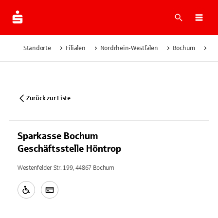
Suche
Navi
Standorte
Filialen
Nordrhein-Westfalen
Bochum
Sp
Zurück zur Liste
Sparkasse Bochum
Geschäftsstelle Höntrop
Westenfelder Str. 199, 44867 Bochum