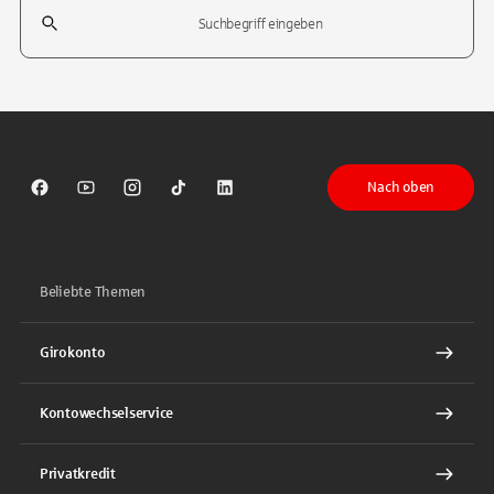
Suchfeld
Tippen Sie, um nach Themen zu suchen. Verwenden Sie die Pfeil-T
Nach oben
Sparkasse auf Facebook
Sparkasse auf Youtube
Sparkasse auf Instagram
Sparkasse auf TikTok
Sparkasse auf LinkedIn
Beliebte Themen
Girokonto
Kontowechselservice
Privatkredit