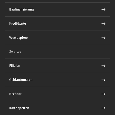
Baufinanzierung
Kreditkarte
Wertpapiere
Services
Filialen
Geldautomaten
Rechner
Karte sperren