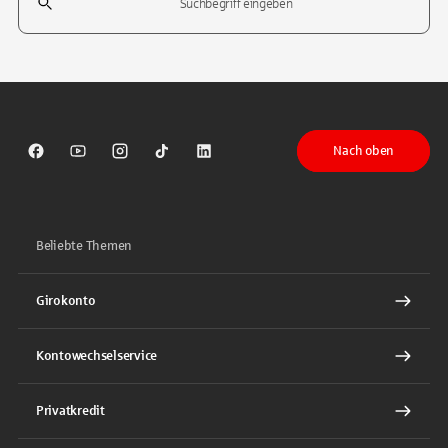
Tippen Sie, um nach Themen zu suchen. Verwenden Sie die Pfeil-T
Nach oben
Sparkasse auf Facebook
Sparkasse auf Youtube
Sparkasse auf Instagram
Sparkasse auf TikTok
Sparkasse auf LinkedIn
Beliebte Themen
Girokonto
Kontowechselservice
Privatkredit