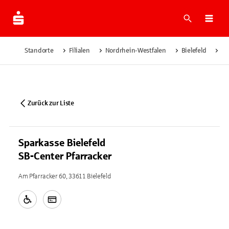
Suche
Navi
Standorte
Filialen
Nordrhein-Westfalen
Bielefeld
Sp
Zurück zur Liste
Sparkasse Bielefeld
SB-Center Pfarracker
Am Pfarracker 60, 33611 Bielefeld