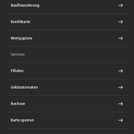
Baufinanzierung
Kreditkarte
Wertpapiere
Services
Filialen
Geldautomaten
Rechner
Karte sperren