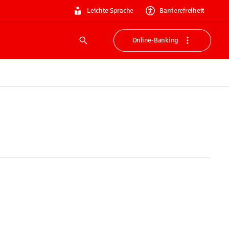
Leichte Sprache
Barrierefreiheit
Online-Banking
Suche