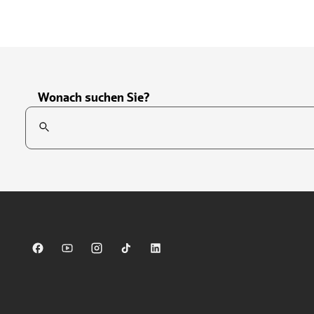
Wonach suchen Sie?
Suchfeld
Tippen Sie, um nach Themen zu suchen. Verwenden Sie die Pfei
Sparkasse auf Facebook
Sparkasse auf Youtube
Sparkasse auf Instagram
Sparkasse auf TikTok
Sparkasse auf LinkedIn