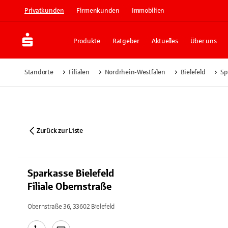
Privatkunden
Firmenkunden
Immobilien
Produkte
Ratgeber
Aktuelles
Über uns
Standorte
Filialen
Nordrhein-Westfalen
Bielefeld
Sp
Zurück zur Liste
Sparkasse Bielefeld
Filiale Obernstraße
Obernstraße 36, 33602 Bielefeld