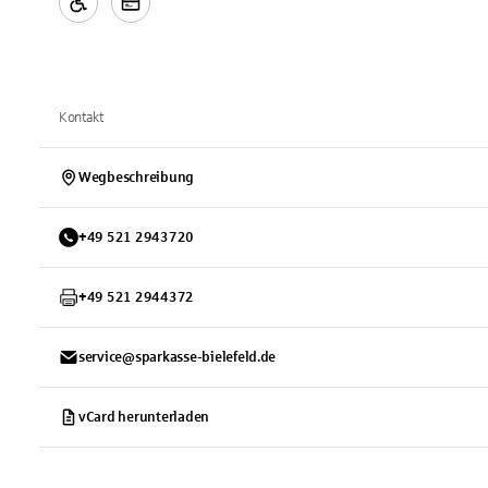
Kontakt
Wegbeschreibung
+
49
521
2943720
+
49
521
2944372
service@sparkasse-bielefeld.de
vCard herunterladen