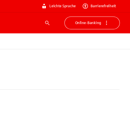
Leichte Sprache
Barrierefreiheit
Online-Banking
Suche