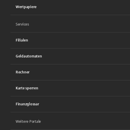
Wertpapiere
Services
Filialen
Geldautomaten
Rechner
Karte sperren
Finanzglossar
Weitere Portale