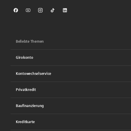
Sparkasse auf Facebook
Sparkasse auf Youtube
Sparkasse auf Instagram
Sparkasse auf TikTok
Sparkasse auf LinkedIn
Beliebte Themen
Girokonto
Kontowechselservice
Privatkredit
Baufinanzierung
Kreditkarte