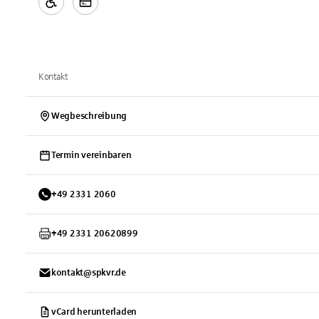
Kontakt
Wegbeschreibung
Termin vereinbaren
+
49
2331
2060
+
49
2331
20620899
kontakt@spkvr.de
vCard herunterladen