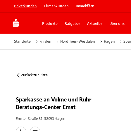
Privatkunden
Firmenkunden
Immobilien
Produkte
Ratgeber
Aktuelles
Über uns
Standorte
Filialen
Nordrhein-Westfalen
Hagen
Spar
Zurück zur Liste
Sparkasse an Volme und Ruhr
Beratungs-Center Emst
Emster Straße 81, 58093 Hagen