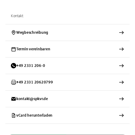
Kontakt
Wegbeschreibung
Termin vereinbaren
+
49
2331
206-0
+
49
2331
20620799
kontakt@spkvr.de
vCard herunterladen