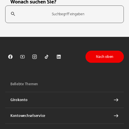
Wonach suchen Sie?
Suchfeld
Tippen Sie, um nach Themen zu suchen. Verwenden Sie die Pfeil-T
Nach oben
Sparkasse auf Facebook
Sparkasse auf Youtube
Sparkasse auf Instagram
Sparkasse auf TikTok
Sparkasse auf LinkedIn
Beliebte Themen
Girokonto
Kontowechselservice