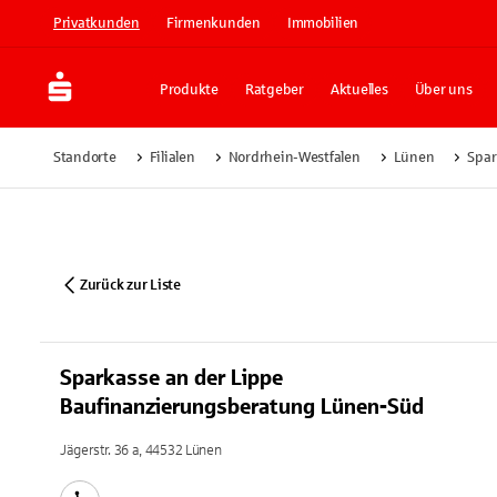
Privatkunden
Firmenkunden
Immobilien
Produkte
Ratgeber
Aktuelles
Über uns
Standorte
Filialen
Nordrhein-Westfalen
Lünen
Spar
Zurück zur Liste
Sparkasse an der Lippe
Baufinanzierungsberatung Lünen-Süd
Jägerstr. 36 a, 44532 Lünen