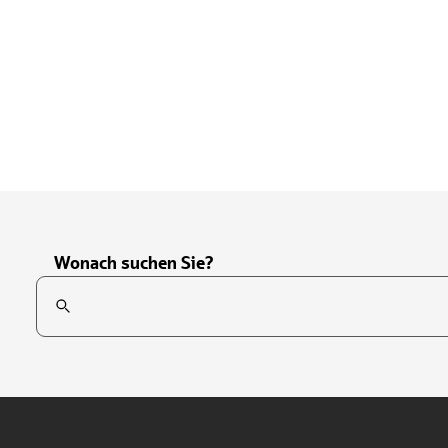
Wonach suchen Sie?
Suchfeld
Tippen Sie, um nach Themen zu suchen. Verwenden Sie die Pfei