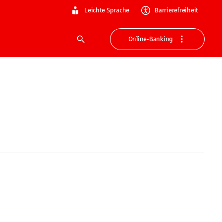
Leichte Sprache
Barrierefreiheit
Online-Banking
Suche