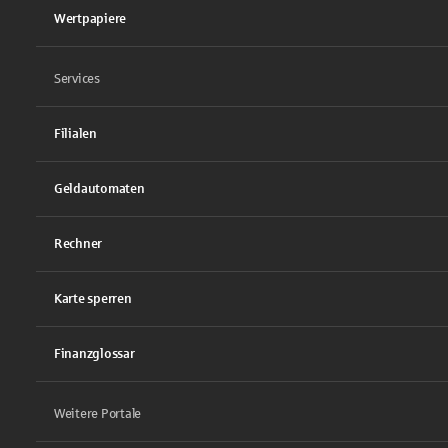
Wertpapiere
Services
Filialen
Geldautomaten
Rechner
Karte sperren
Finanzglossar
Weitere Portale