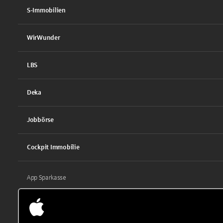
S-Immobilien
WirWunder
LBS
Deka
Jobbörse
Cockpit Immobilie
App Sparkasse