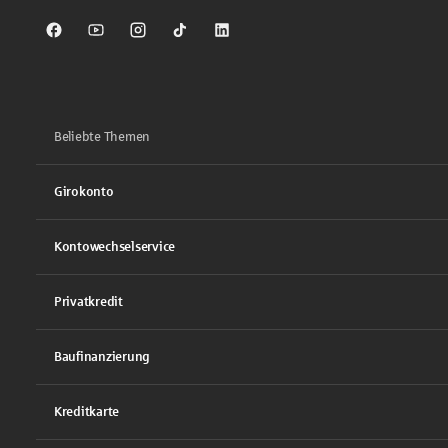
Sparkasse auf Facebook
Sparkasse auf Youtube
Sparkasse auf Instagram
Sparkasse auf TikTok
Sparkasse auf LinkedIn
Beliebte Themen
Girokonto
Kontowechselservice
Privatkredit
Baufinanzierung
Kreditkarte