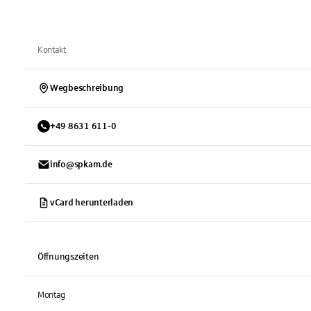
Kontakt
Wegbeschreibung
+
49
8631
611-0
info@spkam.de
vCard herunterladen
Öffnungszeiten
Montag