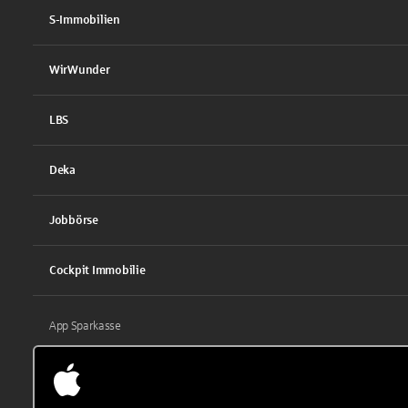
S-Immobilien
WirWunder
LBS
Deka
Jobbörse
Cockpit Immobilie
App Sparkasse