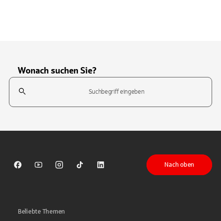
Wonach suchen Sie?
Suchfeld
Tippen Sie, um nach Themen zu suchen. Verwenden Sie die Pfeil-T
Nach oben
Sparkasse auf Facebook
Sparkasse auf Youtube
Sparkasse auf Instagram
Sparkasse auf TikTok
Sparkasse auf LinkedIn
Beliebte Themen