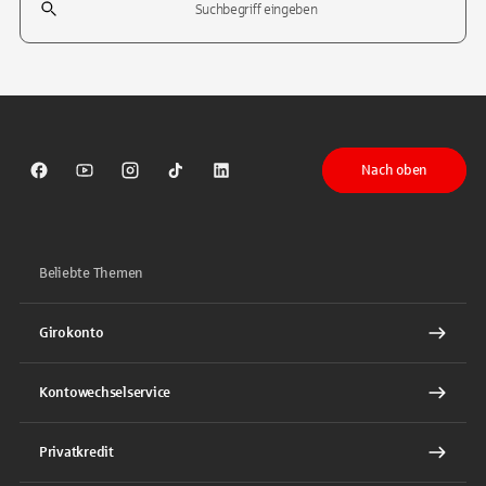
Tippen Sie, um nach Themen zu suchen. Verwenden Sie die Pfeil-T
Nach oben
Sparkasse auf Facebook
Sparkasse auf Youtube
Sparkasse auf Instagram
Sparkasse auf TikTok
Sparkasse auf LinkedIn
Beliebte Themen
Girokonto
Kontowechselservice
Privatkredit