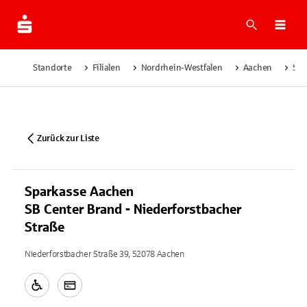
Suche
Navi
Standorte
Filialen
Nordrhein-Westfalen
Aachen
Spa
Zurück zur Liste
Sparkasse Aachen
SB Center Brand - Niederforstbacher
Straße
Niederforstbacher Straße 39, 52078 Aachen