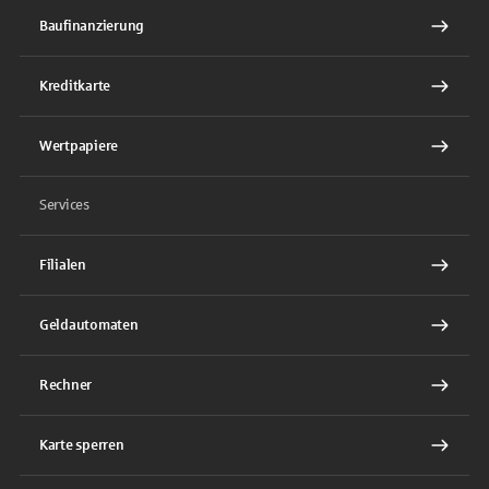
Baufinanzierung
Kreditkarte
Wertpapiere
Services
Filialen
Geldautomaten
Rechner
Karte sperren