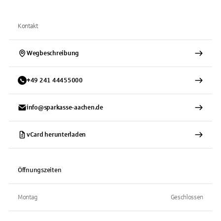
Kontakt
Wegbeschreibung
+
49
241
44455000
info@sparkasse-aachen.de
vCard herunterladen
Öffnungszeiten
Montag
Geschlossen