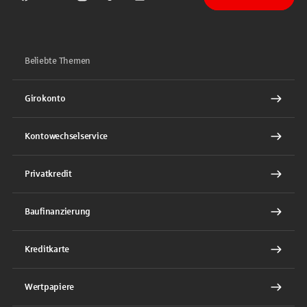
Sparkasse auf Facebook
Sparkasse auf Youtube
Sparkasse auf Instagram
Sparkasse auf TikTok
Sparkasse auf LinkedIn
Beliebte Themen
Girokonto
Kontowechselservice
Privatkredit
Baufinanzierung
Kreditkarte
Wertpapiere