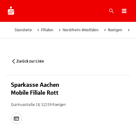
Suche
Navi
Standorte
Filialen
Nordrhein-Westfalen
Roetgen
Sp
Zurück zur Liste
Sparkasse Aachen
Mobile Filiale Rott
Quirinusstraße 18, 52159 Roetgen