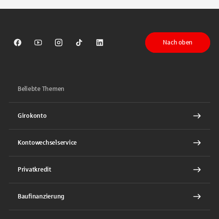
Nach oben
Sparkasse auf Facebook
Sparkasse auf Youtube
Sparkasse auf Instagram
Sparkasse auf TikTok
Sparkasse auf LinkedIn
Beliebte Themen
Girokonto
Kontowechselservice
Privatkredit
Baufinanzierung