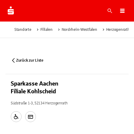
Suche
Navi
Standorte
Filialen
Nordrhein-Westfalen
Herzogenrath
Zurück zur Liste
Sparkasse Aachen
Filiale Kohlscheid
Südstraße 1-3, 52134 Herzogenrath