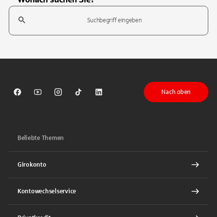
Suchfeld
Tippen Sie, um nach Themen zu suchen. Verwenden Sie die Pfeil-T
Nach oben
Sparkasse auf Facebook
Sparkasse auf Youtube
Sparkasse auf Instagram
Sparkasse auf TikTok
Sparkasse auf LinkedIn
Beliebte Themen
Girokonto
Kontowechselservice