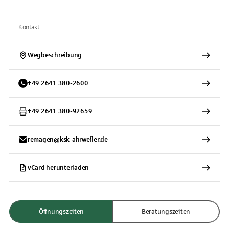
Kontakt
Wegbeschreibung
+
49
2641
380-2600
+
49
2641
380-92659
remagen@ksk-ahrweiler.de
vCard herunterladen
Öffnungszeiten
Beratungszeiten