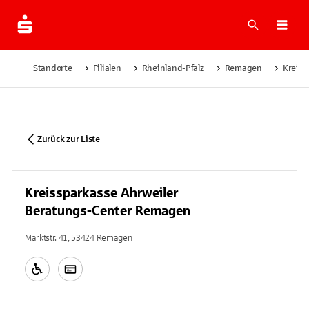
Suche
Navi
Standorte
Filialen
Rheinland-Pfalz
Remagen
Kreiss
Zurück zur Liste
Kreissparkasse Ahrweiler
Beratungs-Center Remagen
Marktstr. 41, 53424 Remagen