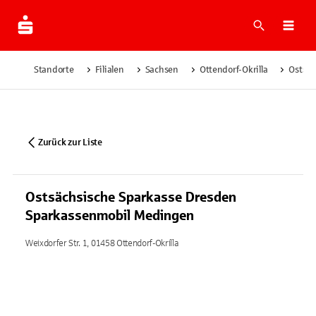
Suche
Navi
Standorte
Filialen
Sachsen
Ottendorf-Okrilla
Ostsäc
Zurück zur Liste
Ostsächsische Sparkasse Dresden
Sparkassenmobil Medingen
Weixdorfer Str. 1, 01458 Ottendorf-Okrilla