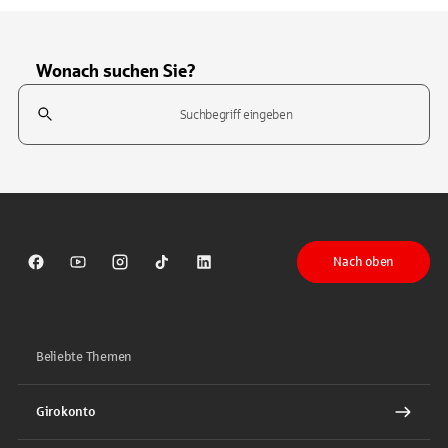
Wonach suchen Sie?
Suchfeld
Tippen Sie, um nach Themen zu suchen. Verwenden Sie die Pfeil-T
Nach oben
Sparkasse auf Facebook
Sparkasse auf Youtube
Sparkasse auf Instagram
Sparkasse auf TikTok
Sparkasse auf LinkedIn
Beliebte Themen
Girokonto