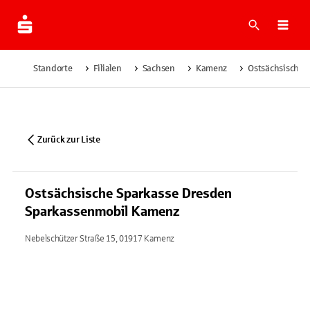
Suche
Navi
Standorte
Filialen
Sachsen
Kamenz
Ostsächsische 
Zurück zur Liste
Ostsächsische Sparkasse Dresden
Sparkassenmobil Kamenz
Nebelschützer Straße 15, 01917 Kamenz