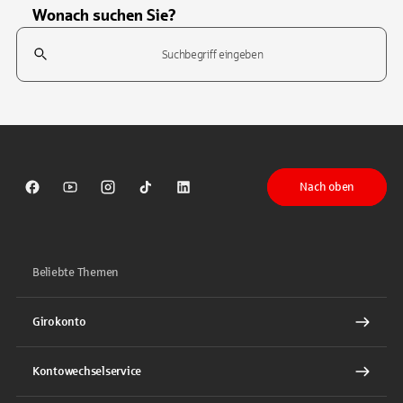
Wonach suchen Sie?
Suchfeld
Tippen Sie, um nach Themen zu suchen. Verwenden Sie die Pfeil-T
Nach oben
Sparkasse auf Facebook
Sparkasse auf Youtube
Sparkasse auf Instagram
Sparkasse auf TikTok
Sparkasse auf LinkedIn
Beliebte Themen
Girokonto
Kontowechselservice