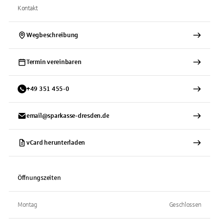
Kontakt
Wegbeschreibung
Termin vereinbaren
+
49
351
455-0
email@sparkasse-dresden.de
vCard herunterladen
Öffnungszeiten
Montag
Geschlossen