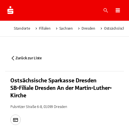
Suche
Navi
Standorte
Filialen
Sachsen
Dresden
Ostsächsische 
Zurück zur Liste
Ostsächsische Sparkasse Dresden
SB-Filiale Dresden An der Martin-Luther-
Kirche
Pulsnitzer Straße 6-8, 01099 Dresden