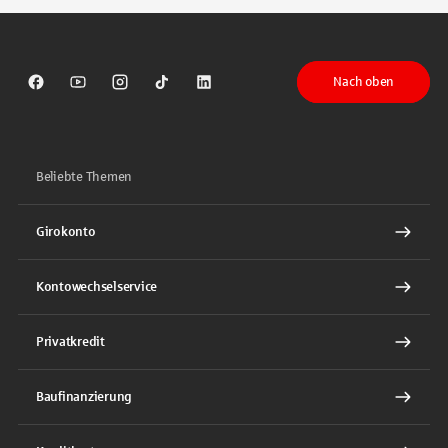
Nach oben
Sparkasse auf Facebook
Sparkasse auf Youtube
Sparkasse auf Instagram
Sparkasse auf TikTok
Sparkasse auf LinkedIn
Beliebte Themen
Girokonto
Kontowechselservice
Privatkredit
Baufinanzierung