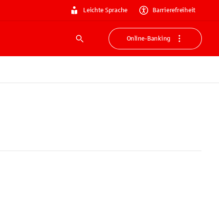
Leichte Sprache
Barrierefreiheit
Online-Banking
Suche