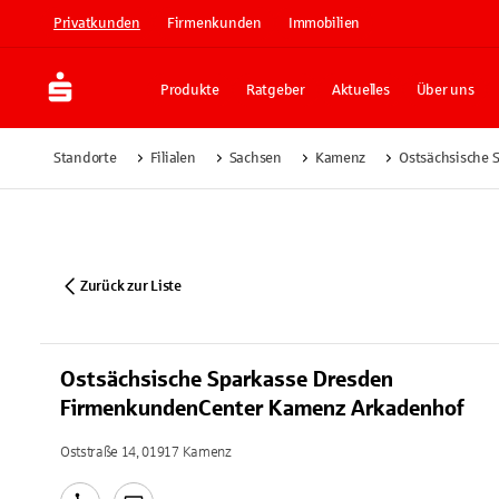
Privatkunden
Firmenkunden
Immobilien
Produkte
Ratgeber
Aktuelles
Über uns
Standorte
Filialen
Sachsen
Kamenz
Ostsächsische 
Zurück zur Liste
Ostsächsische Sparkasse Dresden
FirmenkundenCenter Kamenz Arkadenhof
Oststraße 14, 01917 Kamenz