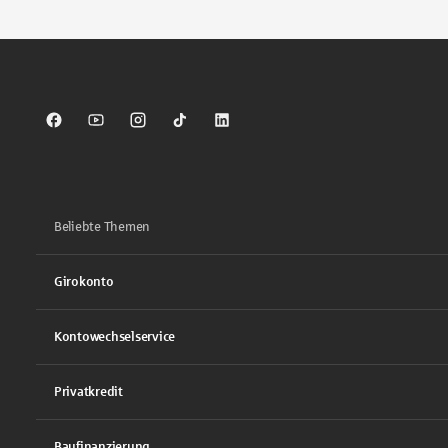
Sparkasse auf Facebook
Sparkasse auf Youtube
Sparkasse auf Instagram
Sparkasse auf TikTok
Sparkasse auf LinkedIn
Beliebte Themen
Girokonto
Kontowechselservice
Privatkredit
Baufinanzierung