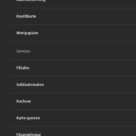
Kreditkarte
Wertpapiere
Services
Filialen
Geldautomaten
Rechner
Karte sperren
Finanzglossar