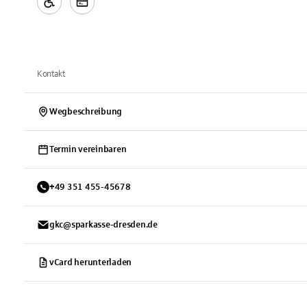
Kontakt
Wegbeschreibung
Termin vereinbaren
+
49
351
455-45678
gkc@sparkasse-dresden.de
vCard herunterladen