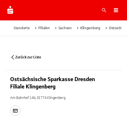
Suche
Navi
Standorte
Filialen
Sachsen
Klingenberg
Ostsächsis
Zurück zur Liste
Ostsächsische Sparkasse Dresden
Filiale Klingenberg
Am Bahnhof 14b, 01774 Klingenberg