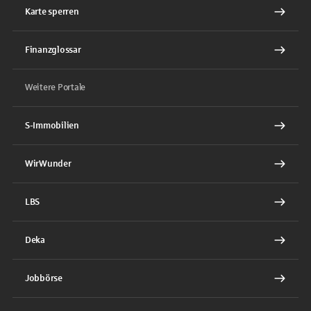
Karte sperren
Finanzglossar
Weitere Portale
S-Immobilien
WirWunder
LBS
Deka
Jobbörse