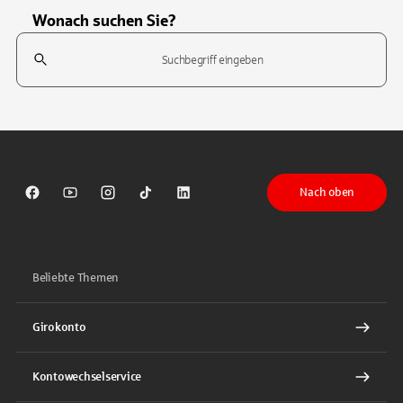
Wonach suchen Sie?
Suchfeld
Tippen Sie, um nach Themen zu suchen. Verwenden Sie die Pfeil-T
Nach oben
Sparkasse auf Facebook
Sparkasse auf Youtube
Sparkasse auf Instagram
Sparkasse auf TikTok
Sparkasse auf LinkedIn
Beliebte Themen
Girokonto
Kontowechselservice