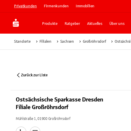
Privatkunden
Firmenkunden
Immobilien
Produkte
Ratgeber
Aktuelles
Über uns
Standorte
Filialen
Sachsen
Großröhrsdorf
Ostsächsi
Zurück zur Liste
Ostsächsische Sparkasse Dresden
Filiale Großröhrsdorf
Mühlstraße 1, 01900 Großröhrsdorf