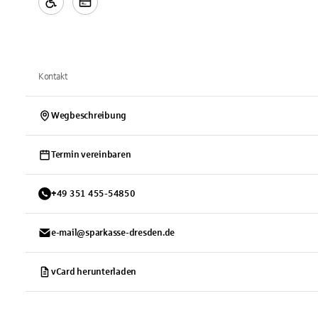
Kontakt
Wegbeschreibung
Termin vereinbaren
+
49
351
455-54850
e-mail@sparkasse-dresden.de
vCard herunterladen