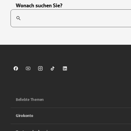
Wonach suchen Sie?
Suchfeld
Tippen Sie, um nach Themen zu suchen. Verwenden Sie die Pfei
Sparkasse auf Facebook
Sparkasse auf Youtube
Sparkasse auf Instagram
Sparkasse auf TikTok
Sparkasse auf LinkedIn
Beliebte Themen
Girokonto