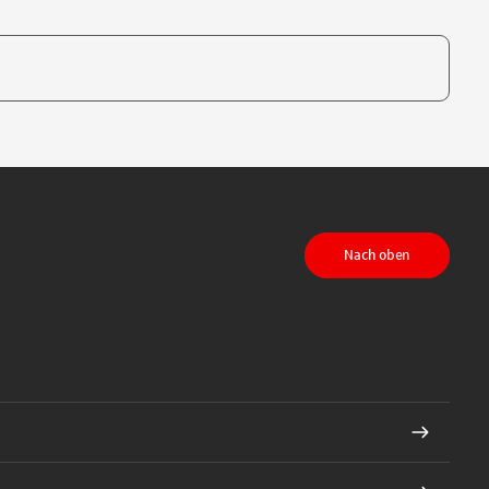
te, um auszuwählen
Nach oben