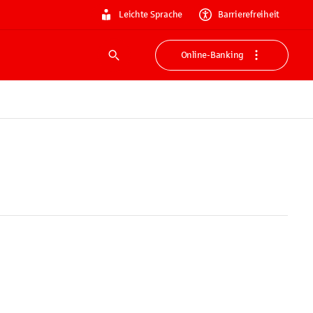
Leichte Sprache
Barrierefreiheit
Online-Banking
Suche