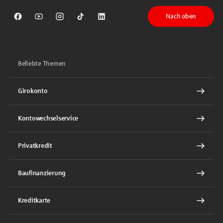
Nach oben
Sparkasse auf Facebook
Sparkasse auf Youtube
Sparkasse auf Instagram
Sparkasse auf TikTok
Sparkasse auf LinkedIn
Beliebte Themen
Girokonto
Kontowechselservice
Privatkredit
Baufinanzierung
Kreditkarte