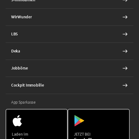
WirWunder
LBS
Deka
Jobbörse
Cockpit Immobilie
App Sparkasse
Laden im
JETZT BEI